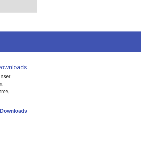
Downloads
unser
m,
mme,
/Downloads