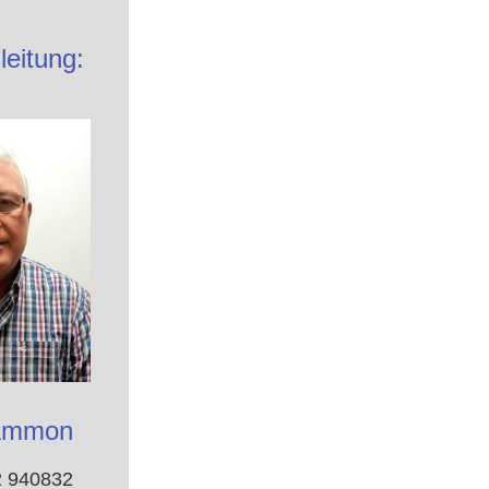
eitung:
 Ammon
2 940832