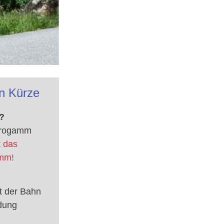
in Kürze
?
progamm
 das
mm!
t der Bahn
ldung