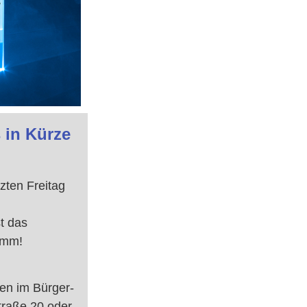
 in Kürze
zten Freitag
t das
amm!
en im Bürger-
traße 20 oder