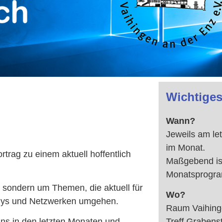
Wichtiges
Wann?
Jeweils am let
im Monat.
trag zu einem aktuell hoffentlich
Maßgebend is
Monatsprogr
, sondern um Themen, die aktuell für
Wo?
Handys und Netzwerken umgehen.
Raum Vaihing
Treff Grabens
ns in den letzten Monaten und