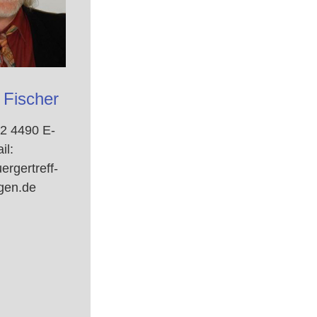
 Fischer
42 4490 E-
il:
rgertreff-
gen.de