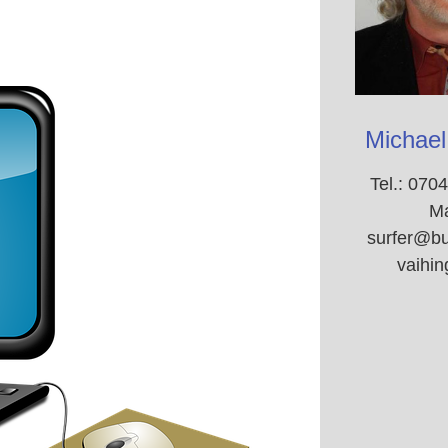
Michael
Tel.: 070
Ma
surfer@bue
vaihin