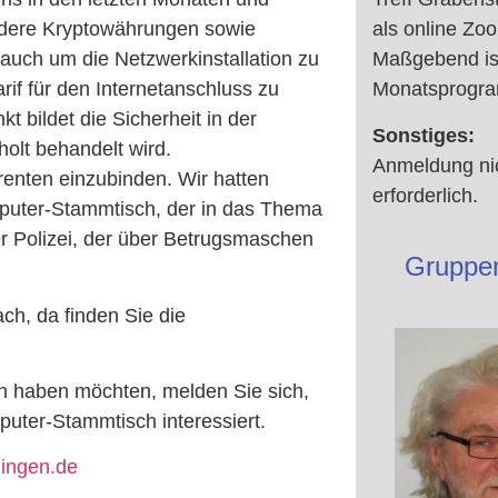
als online Zo
ndere Kryptowährungen sowie
Maßgebend is
 auch um die Netzwerkinstallation zu
Monatsprogr
if für den Internetanschluss zu
 bildet die Sicherheit in der
Sonstiges:
holt behandelt wird.
Anmeldung ni
enten einzubinden. Wir hatten
erforderlich.
puter-Stammtisch, der in das Thema
er Polizei, der über Betrugsmaschen
Gruppen
ch, da finden Sie die
n haben möchten, melden Sie sich,
uter-Stammtisch interessiert.
hingen.de