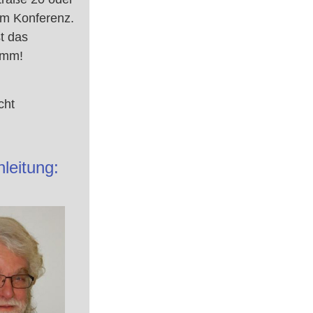
om Konferenz.
t das
amm!
cht
leitung: