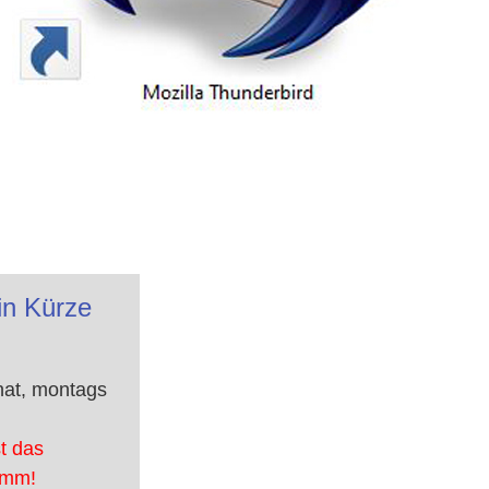
in Kürze
nat, montags
t das
amm!