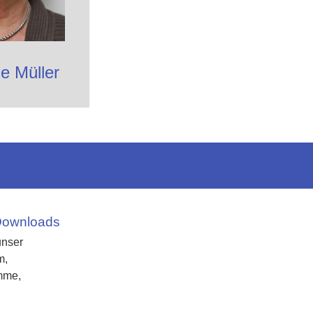
e Müller
Downloads
unser
m,
mme,