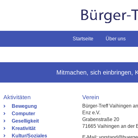
Startseite
Über uns
Mitmachen, sich einbringen, 
Aktivitäten
Verein
Bürger-Treff Vaihingen an
Bewegung
Enz e.V.
Computer
Grabenstraße 20
Geselligkeit
71665 Vaihingen an der 
Kreativität
Kultur/Soziales
E-Mail: vorstand@buergert