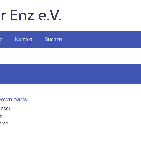
te
Kontakt
Suchen…
Downloads
unser
m,
mme,