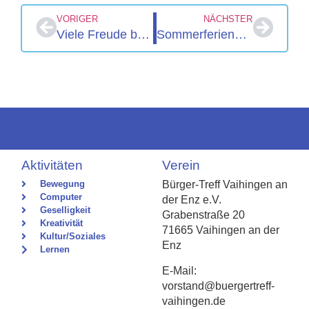
VORIGER
NÄCHSTER
Viele Freude bei den RikschaTouren
Sommerferienprogramm: Tetrapak-Basteln
Aktivitäten
Verein
Bewegung
Bürger-Treff Vaihingen an
Computer
der Enz e.V.
Geselligkeit
Grabenstraße 20
Kreativität
71665 Vaihingen an der
Kultur/Soziales
Enz
Lernen
E-Mail:
vorstand@buergertreff-
vaihingen.de